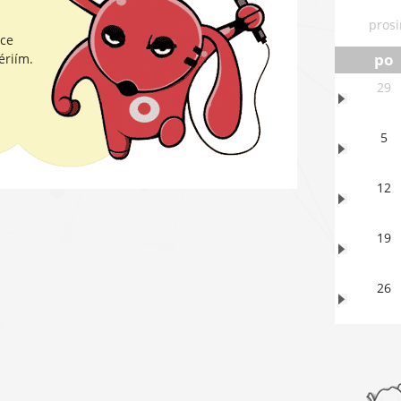
prosi
kce
po
ériím.
29
5
12
19
26