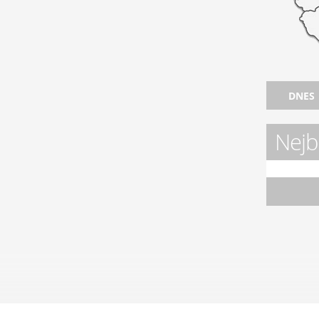
DNES
Nejbl