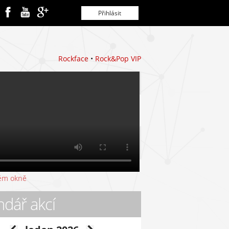
Rockface
•
Rock&Pop VIP
ndář akcí