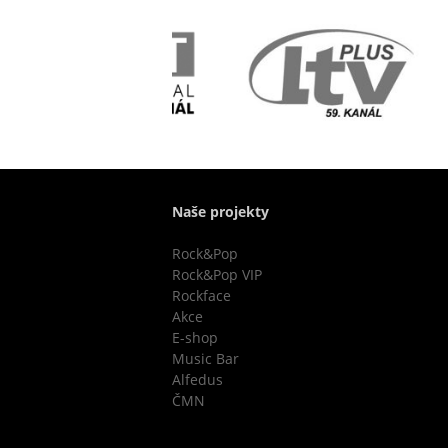
Naše projekty
Rock&Pop
Rock&Pop VIP
Rockface
Akce
E-shop
Music Bar
Alfedus
ČMN