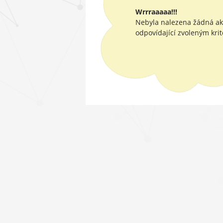
Wrrraaaaa!!!
Nebyla nalezena žádná a
odpovídající zvoleným krit