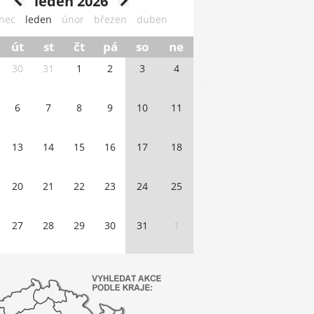
leden 2026
nec
leden
únor
březen
duben
út
st
čt
pá
so
ne
30
31
1
2
3
4
6
7
8
9
10
11
13
14
15
16
17
18
20
21
22
23
24
25
27
28
29
30
31
1