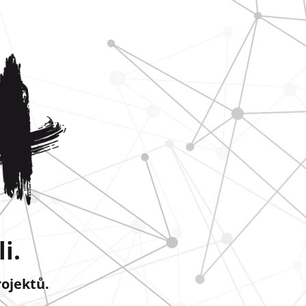
i.
rojektů.