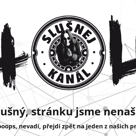
lušný, stránku jsme nenašl
ops, nevadí, přejdi zpět na jeden z našich p