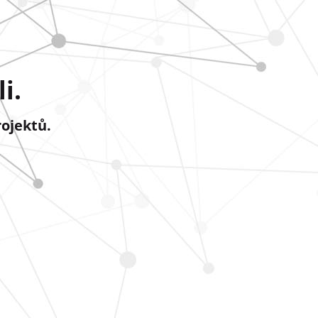
i.
rojektů.