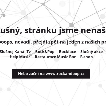
lušný, stránku jsme nenašl
ops, nevadí, přejdi zpět na jeden z našich p
Slušnej Kanál Tv
Rock&Pop
Rockface
Slušný akce
Help Music
Restaurace Music Bar
E-shop
Nebo začni na www.rockandpop.cz